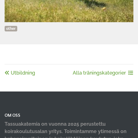
other
Utbildning
Alla träningskategorier
OM OSS
Tassuakatemia on vuonna 2025 perustettu
koirakoulutusalan yritys. Toimintamme ytimessä on