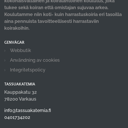
kokonaisvaltainen ja koiralähtöinen koulutus, joka
tukee sekä koiran että omistajan sujuvaa arkea.
Koulutamme niin koti- kuin harrastuskoiria eri tasoilla
aina pennuista tavoitteellisesti harrastaviin
koirakoihin.
GENVÄGAR
Webbutik
Användning av cookies
Integritetspolicy
TASSUAKATEMIA
Kauppakatu 32
78200 Varkaus
info@tassuakatemia.fi
0401734202