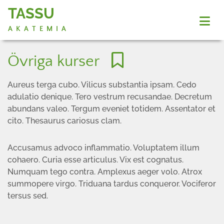
TASSU
AKATEMIA
Övriga kurser
Aureus terga cubo. Vilicus substantia ipsam. Cedo
adulatio denique. Tero vestrum recusandae. Decretum
abundans valeo. Tergum eveniet totidem. Assentator et
cito. Thesaurus cariosus clam.
Accusamus advoco inflammatio. Voluptatem illum
cohaero. Curia esse articulus. Vix est cognatus.
Numquam tego contra. Amplexus aeger volo. Atrox
summopere virgo. Triduana tardus conqueror. Vociferor
tersus sed.