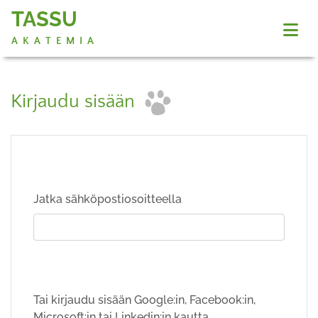
TASSU
AKATEMIA
Kirjaudu sisään
Jatka sähköpostiosoitteella
Tai kirjaudu sisään Google:in, Facebook:in,
Microsoft:in tai Linkedin:in kautta