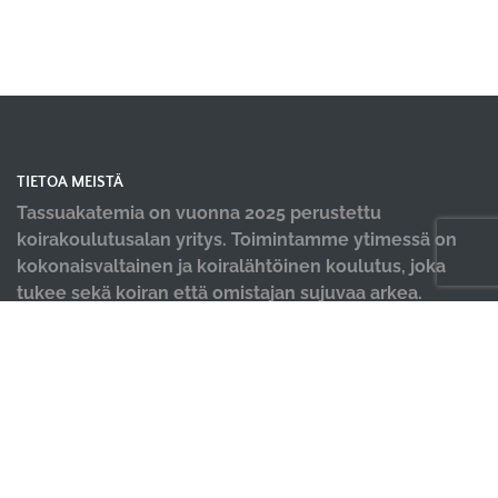
TIETOA MEISTÄ
Tassuakatemia on vuonna 2025 perustettu
koirakoulutusalan yritys. Toimintamme ytimessä on
kokonaisvaltainen ja koiralähtöinen koulutus, joka
tukee sekä koiran että omistajan sujuvaa arkea.
Koulutamme niin koti- kuin harrastuskoiria eri tasoilla
aina pennuista tavoitteellisesti harrastaviin
koirakoihin.
OIKOTIET
Verkkokauppa
Ilmoittautumisehdot