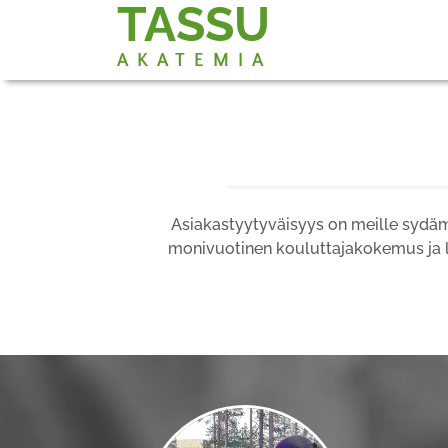
TASSU
AKATEMIA
Asiakastyytyväisyys on meille sydäme
monivuotinen kouluttajakokemus ja lä