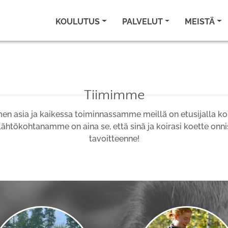
KOULUTUS
PALVELUT
MEISTÄ
Tiimimme
n asia ja kaikessa toiminnassamme meillä on etusijalla koi
htökohtanamme on aina se, että sinä ja koirasi koette onni
tavoitteenne!