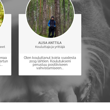
ALISA ANTTILA
ueet
Kouluttaja ja yrittäjä
eenaa
Olen kouluttanut koiria vuodesta
artun
2019 lähtien. Koulutukseni
..
perustuu positiiviseen
vahvistamiseen...