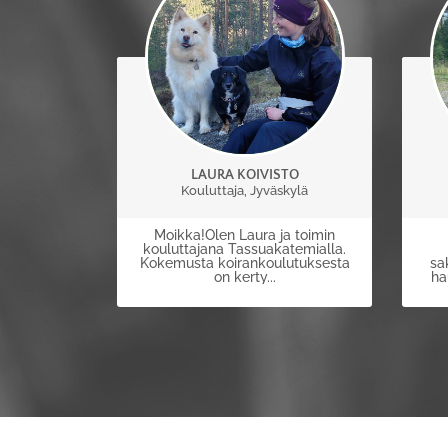
LAURA KOIVISTO
Kouluttaja, Jyväskylä
Moikka!Olen Laura ja toimin
kouluttajana Tassuakatemialla.
Kokemusta koirankoulutuksesta
sa
on kerty...
ha