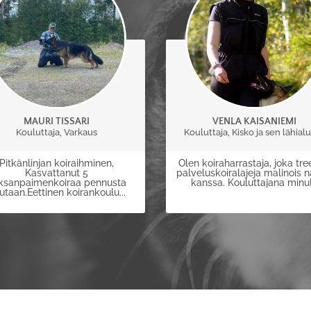
MAURI TISSARI
VENLA KAISANIEMI
Kouluttaja, Varkaus
Kouluttaja, Kisko ja sen lähial
Pitkänlinjan koiraihminen,
Olen koiraharrastaja, joka tr
Kasvattanut 5
palveluskoiralajeja malinois n
ksanpaimenkoiraa pennusta
kanssa. Kouluttajana minul.
utaan.Eettinen koirankoulu...